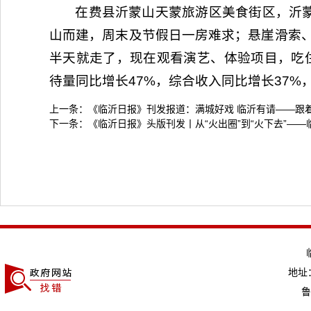
在费县沂蒙山天蒙旅游区美食街区，沂
山而建，周末及节假日一房难求；悬崖滑索
半天就走了，现在观看演艺、体验项目，吃住
待量同比增长47%，综合收入同比增长37%
上一条：
《临沂日报》刊发报道：满城好戏 临沂有请——跟
下一条：
《临沂日报》头版刊发丨从“火出圈”到“火下去”——
地址：
鲁