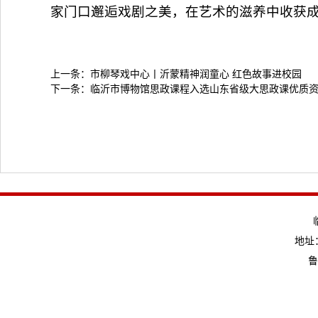
家门口邂逅戏剧之美，在艺术的滋养中收获
上一条：
市柳琴戏中心丨沂蒙精神润童心 红色故事进校园
下一条：
临沂市博物馆思政课程入选山东省级大思政课优质
地址：
鲁