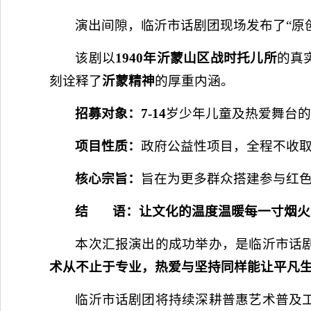
演出间隙，临沂市话剧团现场发布了“原
该剧以
1940年沂蒙山区战时托儿所
的真
刻诠释了
沂蒙精神
的厚重内涵。
招募对象：
7-14
岁少年儿童及热爱舞台
项目性质：
政府公益性项目，全程不收
核心宗旨：
旨在为更多群众搭建参与红
结 语：让文化的温度温暖每一寸烟火
本次汇报演出的成功举办，是临沂市话
术从不止于专业，热爱与坚持同样能让平凡
临沂市话剧团将持续深耕普惠艺术普及