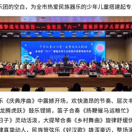
乐团的空白，为全市热爱民族器乐的少年儿童搭建起专
乐《庆典序曲》中震撼开场，欢快激昂的节奏、层次
龙腾虎跃》鼓乐铿锵，笛子合奏《扬鞭催马运粮忙
日子》灵动活泼，大提琴合奏《乡村舞曲》旋律舒缓
律真挚动人，民族管弦乐《好汉歌》雄浑豪迈，整场