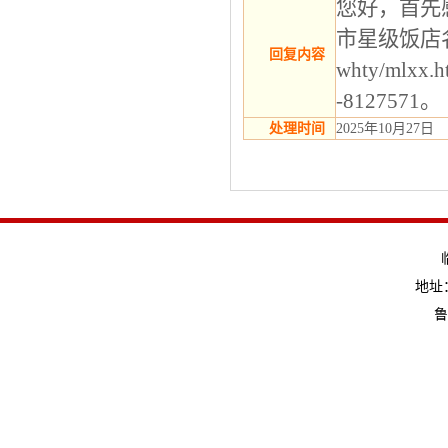
您好，首先
市星级饭店名录已
回复内容
whty/mlx
-8127571。
处理时间
2025年10月27日
地址：
鲁