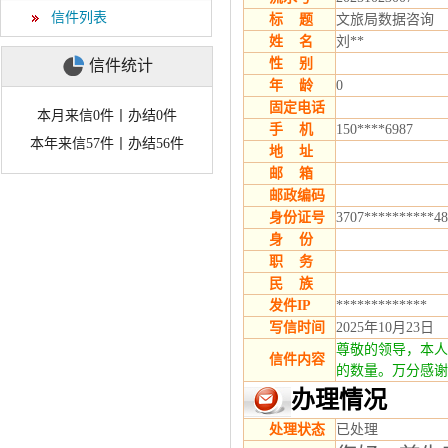
信件列表
标 题
文旅局数据咨询
姓 名
刘**
性 别
信件统计
年 龄
0
固定电话
本月来信0件丨办结0件
手 机
150****6987
本年来信57件丨办结56件
地 址
邮 箱
邮政编码
身份证号
3707**********48
身 份
职 务
民 族
发件IP
*************
写信时间
2025年10月23日
尊敬的领导，本人
信件内容
的数量。万分感谢
办理情况
处理状态
已处理