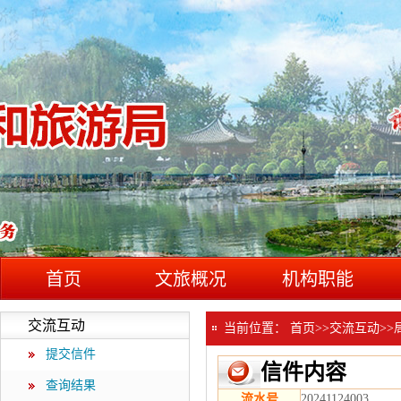
首页
文旅概况
机构职能
交流互动
当前位置：
首页
>>
交流互动
>>
提交信件
信件内容
查询结果
流水号
20241124003