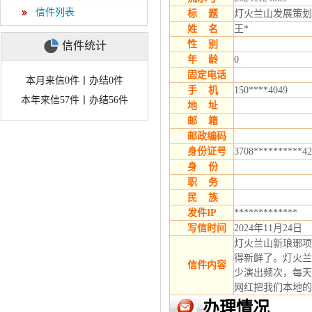
信件列表
标 题
灯火兰山发展策划
姓 名
王*
性 别
信件统计
年 龄
0
固定电话
本月来信0件丨办结0件
手 机
150****4049
本年来信57件丨办结56件
地 址
邮 箱
邮政编码
身份证号
3708**********42
身 份
职 务
民 族
发件IP
*************
写信时间
2024年11月24日
灯火兰山新琅琊项
得新鲜了。灯火兰
信件内容
少演出频次，每天
网红把我们本地的
办理情况