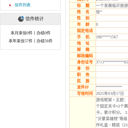
信件列表
标 题
一个发展临沂旅游
姓 名
张*
性 别
信件统计
年 龄
0
固定电话
本月来信0件丨办结0件
手 机
186****1567
本年来信57件丨办结56件
地 址
邮 箱
邮政编码
身份证号
3713**********85
身 份
职 务
民 族
发件IP
*************
写信时间
2025年03月17日
游戏框架 • ​主题
个固定关卡
个赛
+2
卡，累计积分。
2
“沂蒙英雄榜”​等
作礼盒
◦ ​精锐（
21