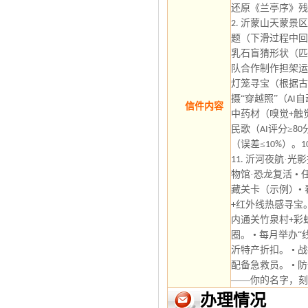
还原《兰亭序》残
沂蒙山天蒙景区
2.
题（下滑过程中回
乳石盲猜形状（匹
队合作制作担架运
灯笼寻宝（根据古
摄“穿越照”（
自
AI
信件内容
中药材（嗅觉
触
+
民歌（
评分≥
AI
80
（误差≤
）。
10%
1
沂河夜航·光影
11.
物馆·恐龙复活
• 
藏关卡（示例）​ •
红外线热感寻宝
+
内通关竹泉村
彩
+
圈。 • 每月举
沂特产折扣。 •
配备急救员。
• 
——你的名字，刻
办理情况