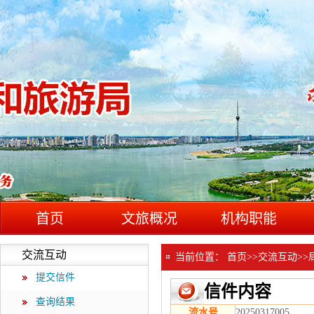
首页
文旅概况
机构职能
交流互动
当前位置：
首页
>>
交流互动
>>
提交信件
信件内容
查询结果
流水号
20250317005