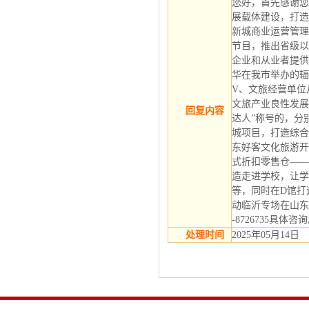
您好，首先感谢您
展载体建设，打造
新城商业运营管理
节目，推出省级以
企业和从业者提供
华在我市举办的辐
V、文旅经营单位
文旅产业良性发展
回复内容
达人”称号的，分
城项目，打造综合
东好客文化旅游开
式折扣零售仓——
造走进学校，让学
等，同时在D馆打
动临沂专场在山东
-8726735具体
处理时间
2025年05月14日