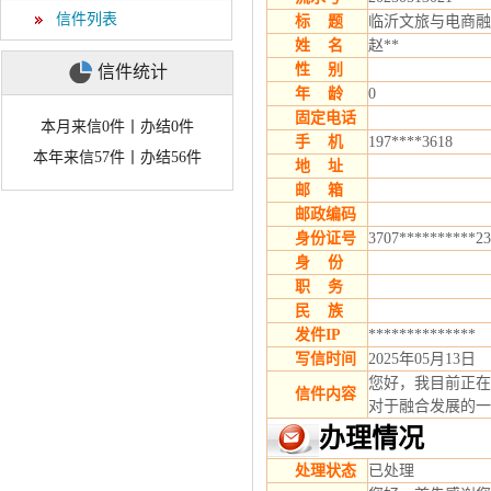
信件列表
标 题
临沂文旅与电商融
姓 名
赵**
性 别
信件统计
年 龄
0
固定电话
本月来信0件丨办结0件
手 机
197****3618
本年来信57件丨办结56件
地 址
邮 箱
邮政编码
身份证号
3707**********23
身 份
职 务
民 族
发件IP
**************
写信时间
2025年05月13日
您好，我目前正在
信件内容
对于融合发展的一
办理情况
处理状态
已处理