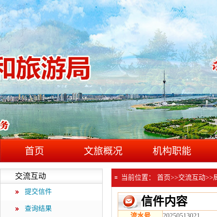
首页
文旅概况
机构职能
交流互动
当前位置：
首页
>>
交流互动
>>
提交信件
信件内容
查询结果
流水号
20250513021