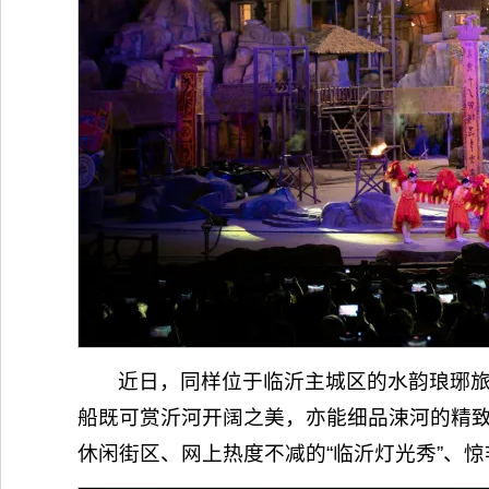
近日，同样位于临沂主城区的水韵琅琊旅游
船既可赏沂河开阔之美，亦能细品涑河的精致
休闲街区、网上热度不减的“临沂灯光秀”、惊