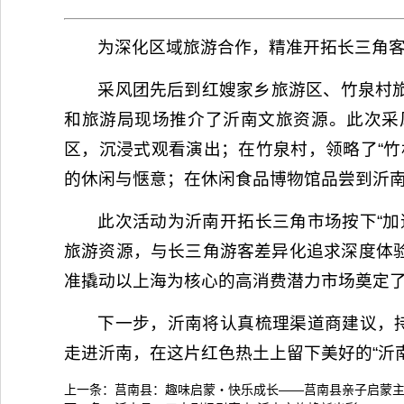
为深化区域旅游合作，精准开拓长三角客
采风团先后到红嫂家乡旅游区、竹泉村
和旅游局现场推介了沂南文旅资源。此次采
区，沉浸式观看演出；在竹泉村，领略了“
的休闲与惬意；在休闲食品博物馆品尝到沂
此次活动为沂南开拓长三角市场按下“加
旅游资源，与长三角游客差异化追求深度体
准撬动以上海为核心的高消费潜力市场奠定
下一步，沂南将认真梳理渠道商建议，持
走进沂南，在这片红色热土上留下美好的“沂
上一条：
莒南县：趣味启蒙・快乐成长——莒南县亲子启蒙