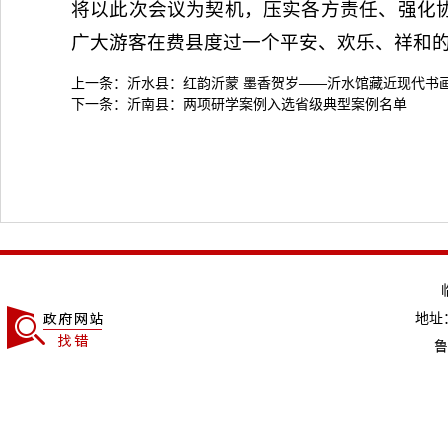
将以此次会议为契机，压实各方责任、强化
广大游客在费县度过一个平安、欢乐、祥和
上一条：
沂水县：红韵沂蒙 墨香贺岁——沂水馆藏近现代书
下一条：
沂南县：两项研学案例入选省级典型案例名单
地址：
鲁