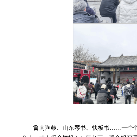
鲁南渔鼓、山东琴书、快板书……一个