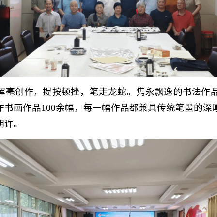
挥毫创作，提按顿挫，笔走龙蛇。隽永飘逸的书法作
作书画作品100余幅，每一幅作品都兼具传统笔墨的深
期许。