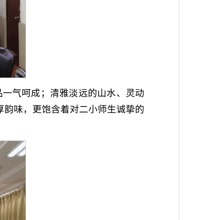
品一气呵成；清雅淡远的山水、灵动
厚韵味，更饱含着对二小师生诚挚的