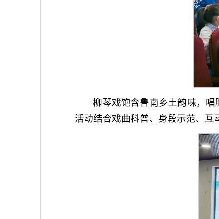
柳琴戏饱含鲁南乡土韵味，唱
活动结合戏曲科普、身段示范、互