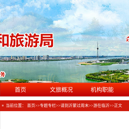
首页
文旅概况
机构职能
当前位置：
首页
>>
专题专栏
>>
请到沂蒙过周末
>>
游在临沂
>>
正文