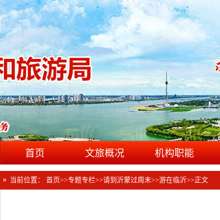
首页
文旅概况
机构职能
当前位置：
首页
>>
专题专栏
>>
请到沂蒙过周末
>>
游在临沂
>>
正文