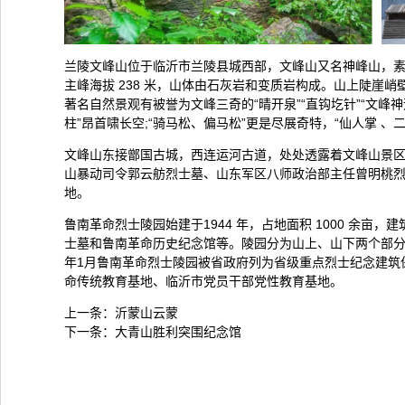
兰陵文峰山位于临沂市兰陵县城西部，文峰山又名神峰山，素有
主峰海拔 238 米，山体由石灰岩和变质岩构成。山上陡
著名自然景观有被誉为文峰三奇的“晴开泉”“直钩圪针”“文峰
柱”昂首啸长空;“骑马松、偏马松”更是尽展奇特，“仙人掌 、
文峰山东接鄫国古城，西连运河古道，处处透露着文峰山景
山暴动司令郭云舫烈士墓、山东军区八师政治部主任曾明桃
地。
鲁南革命烈士陵园始建于1944 年，占地面积 1000 余亩，
士墓和鲁南革命历史纪念馆等。陵园分为山上、山下两个部分，
年1月鲁南革命烈士陵园被省政府列为省级重点烈士纪念建筑
命传统教育基地、临沂市党员干部党性教育基地。
上一条：
沂蒙山云蒙
下一条：
大青山胜利突围纪念馆