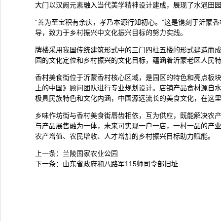
大门以汉阙元素融入当代美学精神设计建成，展现了水浥田
“善为至宝积有余庆，孝乃本源行知初心。”这是镌刻于沂蒙
导，致力于乡村振兴中文化振兴目标的努力实践。
牌楼采用我国传统建筑形式中的三门四柱五楼的形式建造而
园的文化定位和乡村振兴的文化目标，蕴涵着沂蒙老区人民
香村美食街位于沂蒙香村核心区域，是园区的特色和亮点板块
上的中国》顾问团队进行专业规划设计。店铺产品食材源自
极具民族特色和文化内涵，中国源远流长的美食文化，在这
乡味作坊街与香村美食街唇齿相依，互为供应，既能解决农
与产品展售融为一体，未来可实现一户一店，一村一品的产
农产增值、农民增收、人才增加的乡村振兴目标助力赋能。
上一条：
兰陵国家农业公园
下一条：
山东省政府和八路军115师司令部旧址