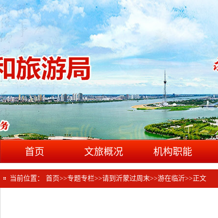
首页
文旅概况
机构职能
当前位置：
首页
>>
专题专栏
>>
请到沂蒙过周末
>>
游在临沂
>>
正文