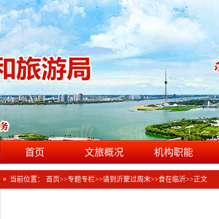
首页
文旅概况
机构职能
当前位置：
首页
>>
专题专栏
>>
请到沂蒙过周末
>>
食在临沂
>>
正文