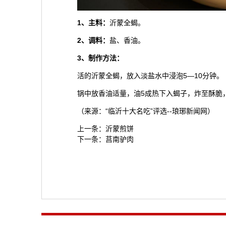
1、主料：
沂蒙全蝎。
2、调料：
盐、香油。
3、制作方法：
活的沂蒙全蝎，放入淡盐水中浸泡5—10分钟。
锅中放香油适量，油5成热下入蝎子，炸至酥脆
（来源：“临沂十大名吃”评选--琅琊新闻网）
上一条：
沂蒙煎饼
下一条：
莒南驴肉