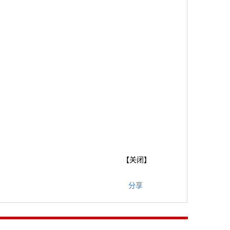
【
关闭
】
分享