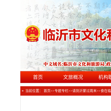
首页
文旅概况
机构
当前位置：
首页
>>
专题专栏
>>
请到沂蒙过周末
>>
食在临