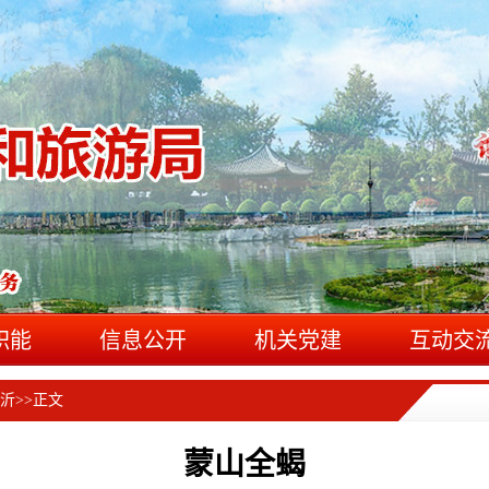
职能
信息公开
机关党建
互动交
沂
>>
正文
蒙山全蝎