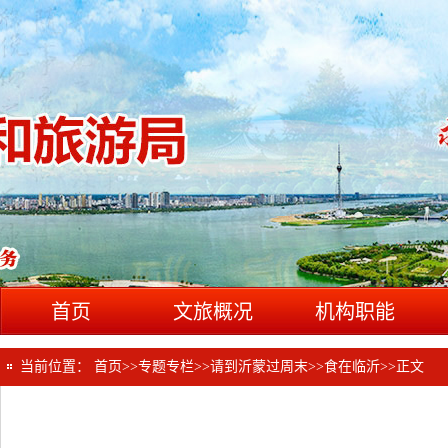
首页
文旅概况
机构职能
当前位置：
首页
>>
专题专栏
>>
请到沂蒙过周末
>>
食在临沂
>>
正文