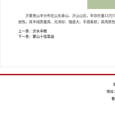
沂蒙黑山羊分布在山东泰山、沂山山区，
年存栏量13万
放牧。其羊绒质量高、光泽好、强度大、手感柔软；其肉质
上一条：
沂水丰糕
下一条：
蒙山十佳菜品
地址：
鲁