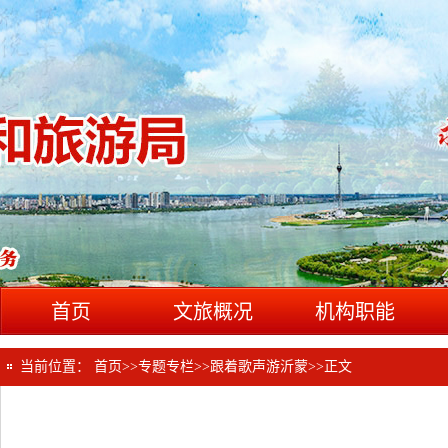
首页
文旅概况
机构职能
当前位置：
首页
>>
专题专栏
>>
跟着歌声游沂蒙
>>
正文