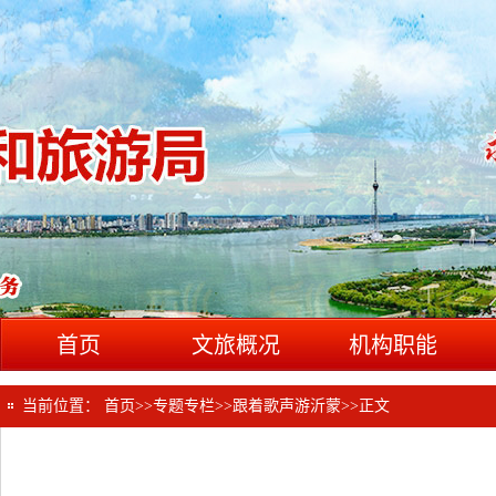
首页
文旅概况
机构职能
当前位置：
首页
>>
专题专栏
>>
跟着歌声游沂蒙
>>
正文