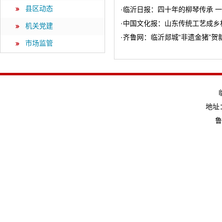
县区动态
·
临沂日报：四十年的柳琴传承 
·
中国文化报：山东传统工艺成乡村
机关党建
·
齐鲁网：临沂郯城“非遗金猪”贺
市场监管
地址：
鲁