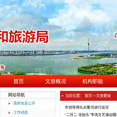
首页
文旅概况
机构职能
网站导航
当前位置：
首页
>>
文旅要闻
政府信息公开
·
市领导带队对蒙河进行巡河
工作动态
·
“二月二·龙抬头”专场文艺演出