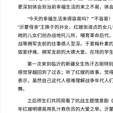
更深刻体会到当前幸福生活的来之不易，体会
“今天的幸福生活来得容易吗？”“不容
“沂蒙母亲”王换于的孙女、红嫂张淑贞的女
她的儿女们创办战地托儿所，哺育革命后代
战等拥军支前的往事感人至深。于爱梅朴素的
毁家纾难、拥军支前的大德大爱。在场的学
第一次来到临沂的新疆女生热汗古丽特
感觉穿越回到了过去；听了红嫂的故事，觉得
表示，虽然自己这代人很难理解战争年代人
舞。
之后师生们共同观看了抗战主题情景剧
年红嫂明德英用乳汁救伤员的大爱之举。沂