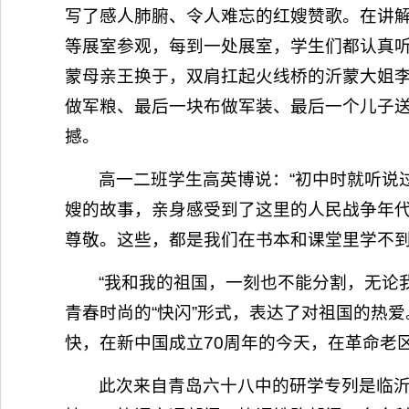
写了感人肺腑、令人难忘的红嫂赞歌。在讲解
等展室参观，每到一处展室，学生们都认真听
蒙母亲王换于，双肩扛起火线桥的沂蒙大姐李
做军粮、最后一块布做军装、最后一个儿子送
撼。
高一二班学生高英博说：“初中时就听说
嫂的故事，亲身感受到了这里的人民战争年
尊敬。这些，都是我们在书本和课堂里学不到
“我和我的祖国，一刻也不能分割，无论
青春时尚的“快闪”形式，表达了对祖国的热
快，在新中国成立70周年的今天，在革命老
此次来自青岛六十八中的研学专列是临沂