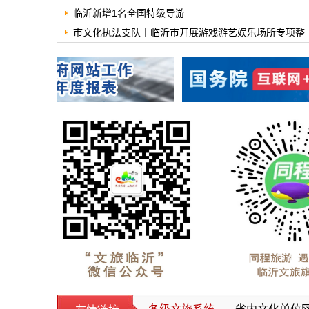
示
临沂新增1名全国特级导游
市文化执法支队丨临沂市开展游戏游艺娱乐场所专项整
治行动