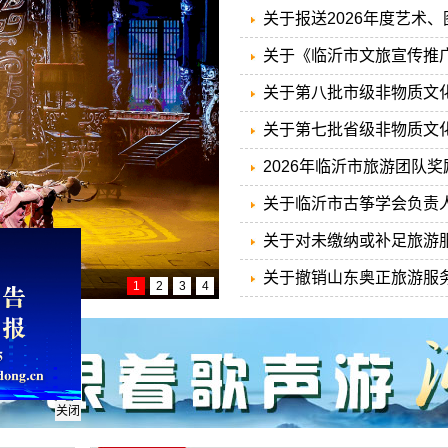
关于报送2026年度艺术
博物、播音专业中、初级
关于《临沂市文旅宣传推广
奖及第二季度优质稿件奖
关于第八批市级非物质文
单的公示
关于第七批省级非物质文
2026年临沂市旅游团队
关于临沂市古筝学会负责
关于对未缴纳或补足旅游
的通告
关于撤销山东奥正旅游服
1
2
3
4
营许可的公告
关闭