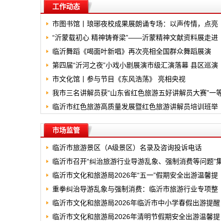
工作动态
市图书馆丨琅琊夜校成果展朗诵专场：以声传情，点亮
城市文化灯火
“沂蒙载初心 精神铸脊梁”——沂蒙精神文献资料展走进
烟台图书馆
临沂舞蹈《喝面叶新唱》再次亮相全国群众舞蹈展演
第四届“沂河之夜”小戏小剧展演市级汇演落幕 县区巡演
即将开启
市文化馆丨参与节目《东风浩荡》 亮相央视
我市三名讲解员获“山东省红色旅游五好讲解员大赛”一
奖
临沂市红色旅游高质量发展暨红色旅游讲解员培训班举
办
市场监管
临沂市旅游景区（A级景区）名录及咨询投诉电话
临沂市召开“纠治旅游行业导游乱象、强制消费等问题”
中整治工作推进会
临沂市文化和旅游局2026年“五一”假期安全出游温馨提
示
重拳纠治导游乱象与强制消费：临沂市旅游行业专项整
治推进会暨旅游执法"以案施训"培训班开班
临沂市文化和旅游局2026年临沂市中小学春假出游提醒
临沂市文化和旅游局2026年清明节假期安全出游温馨提