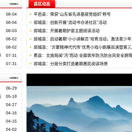
县区动态
08-04
平邑县：荣获“山东省先进基层党组织”称号
08-04
郯城县：创新开展“流动书仓进社区”活动
08-03
郯城县：开展暑期护苗主题阅读活动
08-02
郯城县：启动暑期“小小讲解员”培育活动，激活青少年
08-02
化传播新力量
郯城县：“沂蒙精神代代传”优秀小戏小剧展巡演暨第三
等
07-31
县乡村三级小戏小剧联演联赛颁奖仪式
费县：文旅局闻“汛”而动 全面筑牢防汛防台风安全屏
07-31
郯城县：分层分类打造暑期惠民阅读场景
06-29
集
05-18
04-27
04-16
04-15
04-02