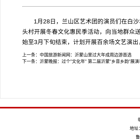
1月28日，兰山区艺术团的演员们在白
头村开展冬春文化惠民季活动，向当地群众
始至3月下旬结束，计划开展百余场文艺演出，
上一条：
中国旅游新闻网：沂蒙山里过大年成周边游首选
下一条：
沂蒙晚报：过个"文化年" 第二届沂蒙"乡音乡韵"展
地址：
鲁