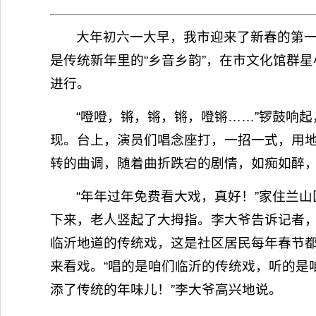
大年初六一大早，我市迎来了新春的第
是传统新年里的“乡音乡韵”，在市文化馆群
进行。
“噔噔，锵，锵，锵，噔锵……”锣鼓响
现。台上，演员们唱念座打，一招一式，用地
转的曲调，随着曲折跌宕的剧情，如痴如醉
“年年过年免费看大戏，真好！”家住兰山
下来，老人竖起了大拇指。李大爷告诉记者
临沂地道的传统戏，这是社区居民每年春节都
来看戏。“唱的是咱们临沂的传统戏，听的是
添了传统的年味儿！”李大爷高兴地说。