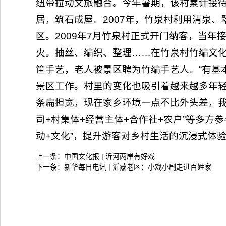
纽带拉动文旅融合。今年暑期，该村累计接待
居，筑石成屋。2007年，竹泉村利用清泉
区。2009年7月竹泉村正式开门纳客，当
火。抽丝、编织、整理……在竹泉村竹编文化
筐手艺，老人被景区聘为竹编手艺人。“有基
景区工作。村里的变化也吸引着越来越多年轻
条扁担宽，现在家乡环境一点不比外头差，我
司+村集体+经营主体+合作社+农户”等多方
动+文化”，提升游客对乡村生活的沉浸式体
上一条：
中国文化报 | 沂河两岸有好戏
下一条：
新华每日电讯 | 沂蒙老区：小戏小剧走进百姓家