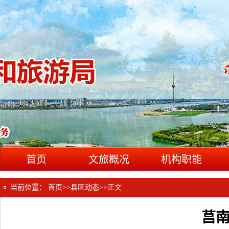
首页
文旅概况
机构职能
当前位置：
首页
>>
县区动态
>>
正文
莒