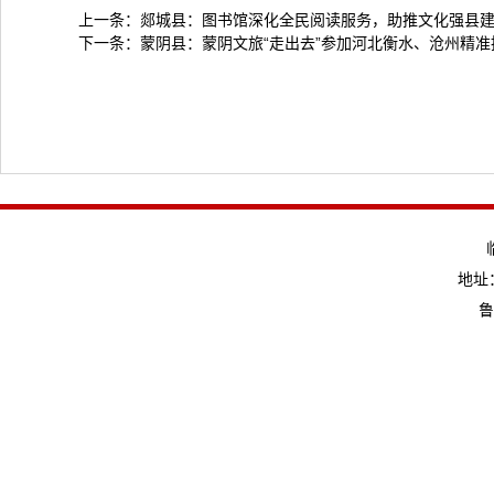
上一条：
郯城县：图书馆深化全民阅读服务，助推文化强县
下一条：
蒙阴县：蒙阴文旅“走出去”参加河北衡水、沧州精准
地址：
鲁