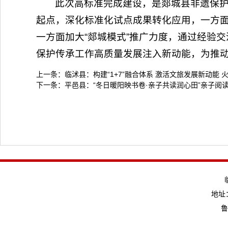
此次高标准完成建设，是郯城县非遗保
起点，深化标准化试点成果转化应用，一方
一方面加大“郯城模式”推广力度，通过经验
保护传承工作高质量发展注入新动能，为推
上一条：
临沭县：构建“1+7”融合体系 激活文旅发展新动能
下一条：
平邑县：“冬日暖阳映书卷·亲子共读润心田”亲子阅
地址：
鲁