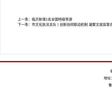
上一条：
临沂新增1名全国特级导游
下一条：
市文化执法支队丨创新协同联动机制 凝聚文旅监管
地址：
鲁