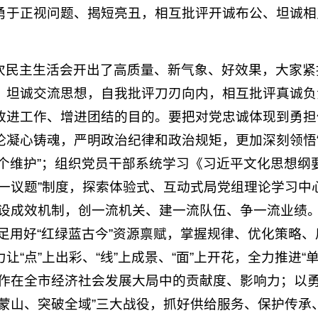
勇于正视问题、揭短亮丑，相互批评开诚布公、坦诚相
次民主生活会开出了高质量、新气象、好效果，大家紧
、坦诚交流思想，自我批评刀刃向内，相互批评真诚负
改进工作、增进团结的目的。要把对党忠诚体现到勇担
凝心铸魂，严明政治纪律和政治规矩，更加深刻领悟“
“两个维护”；组织党员干部系统学习《习近平文化思想
一议题”制度，探索体验式、互动式局党组理论学习中
建设成效机制，创一流机关、建一流队伍、争一流业绩
，用足用好“红绿蓝古今”资源禀赋，掌握规律、优化策略
让“点”上出彩、“线”上成景、“面”上开花，全力推进
工作在全市经济社会发展大局中的贡献度、影响力；以
活蒙山、突破全域”三大战役，抓好供给服务、保护传承