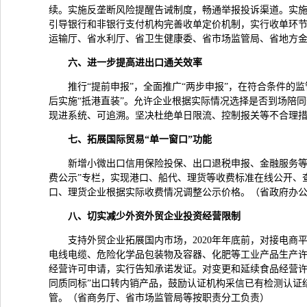
续。实施反垄断风险提醒告诫制度，畅通举报投诉渠道。实
引导银行和非银行支付机构完善收单定价机制，实行收单环
运输厅、省水利厅、省卫生健康委、省市场监管局、省地方
六、进一步提高进出口通关效率
推行“提前申报”，全面推广“两步申报”，在符合条件的
后实施“抵港直装”。允许企业根据实际情况选择是否到场陪
现进系统、可追溯。坚决杜绝单日限流、控制报关等不合理
七、拓展国际贸易“单一窗口”功能
新增小微出口信用保险投保、出口退税申报、金融服务等
费公示”专栏，实现港口、船代、理货等收费标准在线公开、
口、理货企业根据实际收费情况调整公示价格。（省政府办
八、切实减少外资外贸企业投资经营限制
支持外贸企业拓展国内市场，2020年年底前，对接电
电线电缆、危险化学品包装物及容器、化肥等工业产品生产
经营许可申请，实行告知承诺发证。对变更和延续食品经营许
同质同标”出口转内销产品，鼓励认证机构采信已有检测认证
管。（省商务厅、省市场监管局等按职责分工负责）