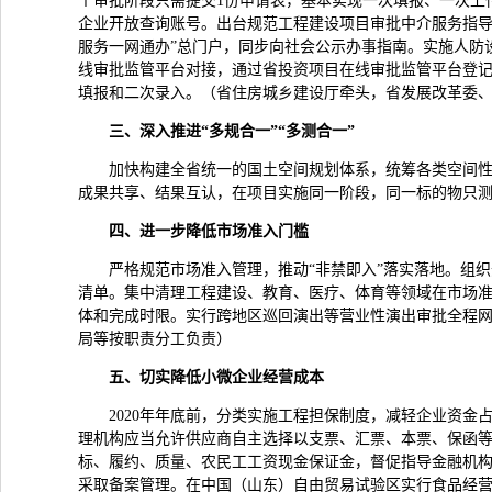
个审批阶段只需提交1份申请表，基本实现一次填报、一次上
企业开放查询账号。出台规范工程建设项目审批中介服务指导
服务一网通办”总门户，同步向社会公示办事指南。实施人防
线审批监管平台对接，通过省投资项目在线审批监管平台登
填报和二次录入。（省住房城乡建设厅牵头，省发展改革委
三、深入推进“多规合一”“多测合一”
加快构建全省统一的国土空间规划体系，统筹各类空间性
成果共享、结果互认，在项目实施同一阶段，同一标的物只
四、进一步降低市场准入门槛
严格规范市场准入管理，推动“非禁即入”落实落地。组
清单。集中清理工程建设、教育、医疗、体育等领域在市场
体和完成时限。实行跨地区巡回演出等营业性演出审批全程
局等按职责分工负责）
五、切实降低小微企业经营成本
2020年年底前，分类实施工程担保制度，减轻企业资
理机构应当允许供应商自主选择以支票、汇票、本票、保函
标、履约、质量、农民工工资现金保证金，督促指导金融机
采取备案管理。在中国（山东）自由贸易试验区实行食品经营