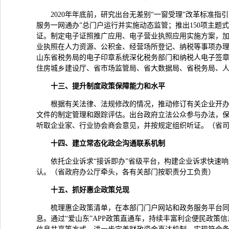
2020年年底前，研究出台无差别“一窗受理”改革标准
服务一网通办”总门户运行并实施动态监管；推出150项主题
证。制定电子证照推广应用、电子营业执照应用实施方案，
业执照在人力资源、公积金、经营场所登记、纳税等事项办
山东省税务局的电子印章系统深化税务部门和纳税人电子签
住房城乡建设厅、省市场监管局、省大数据局、省税务局、
十三、提升制度政策保障能力和水平
根据有关法律、法规修改的情况，推动修订有关企业开
文件的制定管理和跟踪评估。出台政府立法公众参与办法，
听取企业家、行业协会商会意见，并按规定组织听证。（省
十四、建立常态化政企沟通联系机制
依托企业诉求“接诉即办”省级平台，构建企业诉求快速响
认。（省政府办公厅牵头，各有关部门按职责分工负责）
十五、抓好惠企政策兑现
梳理惠企政策清单，在本部门门户网站和政务服务平台
息。通过“爱山东”APP政策直通车，持续丰富利企便民政策