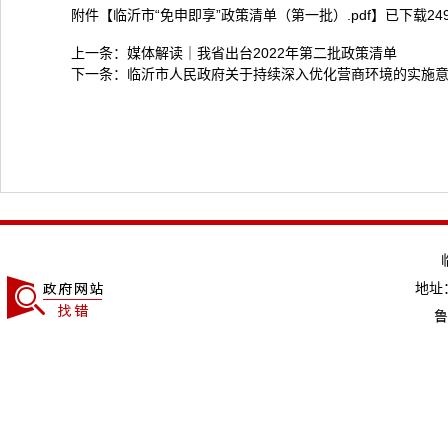
附件【
临沂市“免申即享”政策清单（第一批）.pdf
】已下载
24
上一条：
媒体解读｜我省出台2022年第二批政策清单
下一条：
临沂市人民政府关于持续深入优化营商环境的实施
地址：
鲁