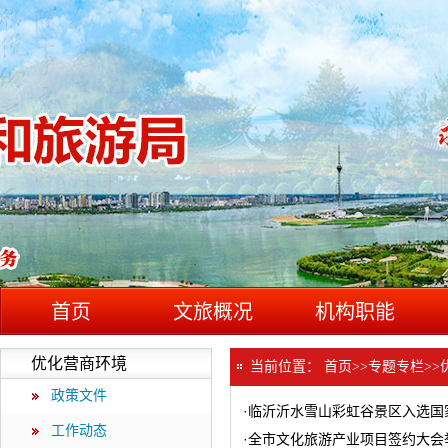
首页
文旅概况
机构职能
优化营商环境
当前位置：
首页
>>
专题专栏
>>
政策文件
·
临沂沂水雪山彩虹谷景区入选国
工作动态
·
全市文化旅游产业项目签约大会