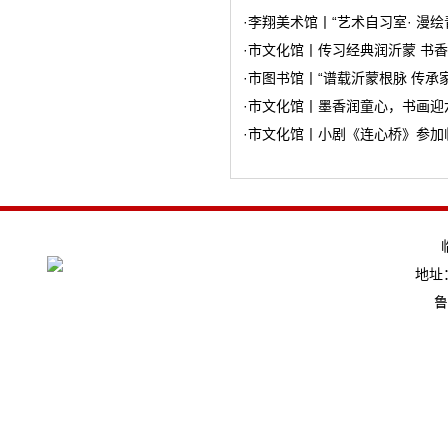
·
李翔美术馆丨“艺术自习室· 漫
·
市文化馆丨传习经典润沂蒙 书
·
市图书馆丨“谱载沂蒙根脉 传承
·
市文化馆丨墨香润童心，书画迎六
·
市文化馆丨小剧《连心桥》参加
地址：
鲁