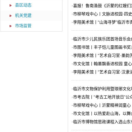
县区动态
·
喜报！鲁南渔鼓《沂蒙的红嫂们
·
市柳琴戏中心丨文脉进校园·四
机关党建
·
李翔美术馆丨“山海寻梦”临沂市
市场监管
·
临沂市少儿民族乐团首场音乐会
·
市图书馆丨丰子恺儿童图画书奖
·
李翔美术馆丨“艺术自习室·墨韵
·
市文化馆丨翰墨飘香进校园 童心
·
李翔美术馆丨“艺术自习室·汉隶
·
临沂市文物保护利用暨琅琊文化
·
市考古院丨“考古工地开放日”公
·
市柳琴戏中心丨沂蒙精神润童心
·
市文化馆丨以热爱赴山海，以舞
·
临沂市博物馆思政课程入选山东