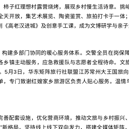
、柿子红理想村露营烧烤，展现乡村慢生活诗意。挑
全天开放，集艺术展览、陶瓷鉴赏、旅拍打卡于一体
剧《高老汉进城》及创意手工课，成为文博研学与亲子
念，构建多部门协同的暖心服务体系。交警全员在岗保
各乡镇主动服务，应急救援队与志愿者全程待命。文
。5月3日，华东矩阵旅行社联盟江苏常州大王国旅向
工单，专门致谢红嫂家乡旅游区负责人贴心服务。温情
完善配套设施，优化营商环境，推动文旅与乡村振兴
居”新格局。坚持线上线下双向发力，搭建全媒体矩阵