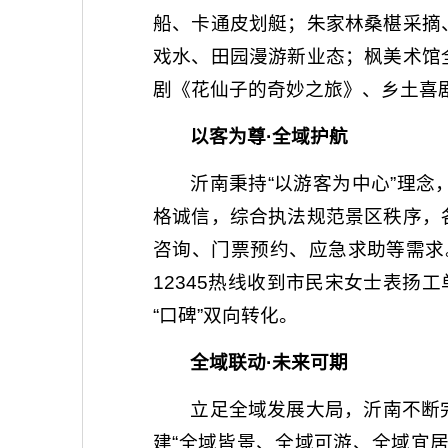
船、卡通皮划艇；朱家林桑椹采摘
戏水、田园漫游新业态；枫美术馆
剧《花仙子的奇妙之旅》、乡土喜
以客为尊·全域护航
沂南秉持“以游客为中心”理
格诚信，综合执法规范景区秩序，
咨询、门票预约、应急求助等需求
12345热线收到市民宋女士表扬
“口碑”双向转化。
全域联动·未来可期
立足全域发展大局，沂南不断
建“全域皆景、全域可游、全域宜