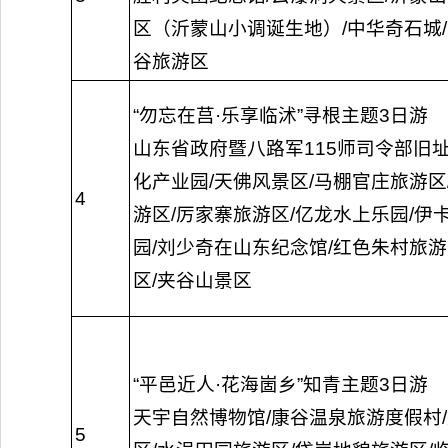
区（沂蒙山小调诞生地）/中华奇石城
谷旅游区
“勿忘在莒·乐享临沭”寻根主题3日游
山东省政府暨八路军115师司令部旧址
化产业园/天佛风景区/马棚官庄旅游区
4
游区/厉家寨旅游区/亿龙水上乐园/伊
园/刘少奇在山东纪念馆/红色朱村旅游
区/夹谷山景区
“平邑近人·花海崮乡”知青主题3日游
天宇自然博物馆/康谷温泉旅游度假村
5