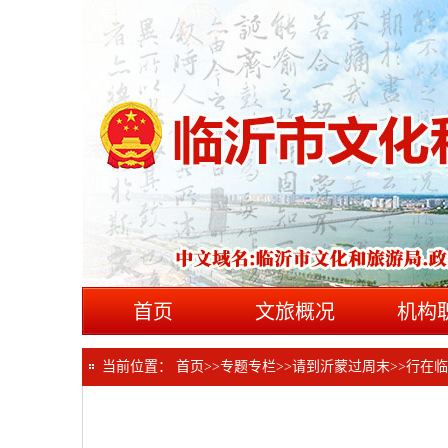
首页
文旅概况
机构
当前位置：
首页
>>
专题专栏
>>
请到沂蒙过周末
>>
行在临