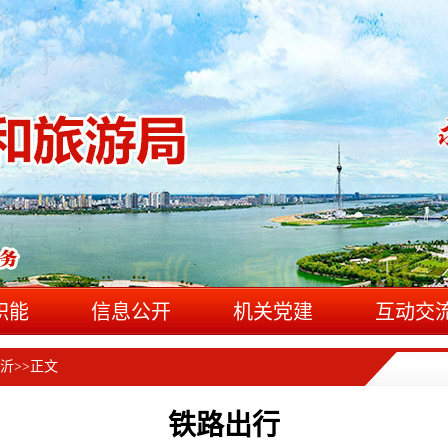
职能
信息公开
机关党建
互动交
沂
>>
正文
铁路出行