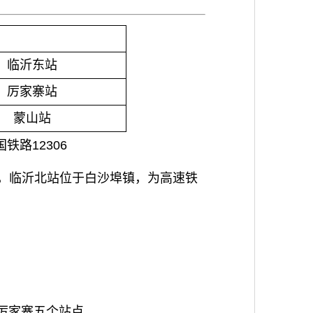
临沂东站
厉家寨站
蒙山站
国铁路12306
，临沂北站位于白沙埠镇，为高速铁
、厉家寨五个站点。