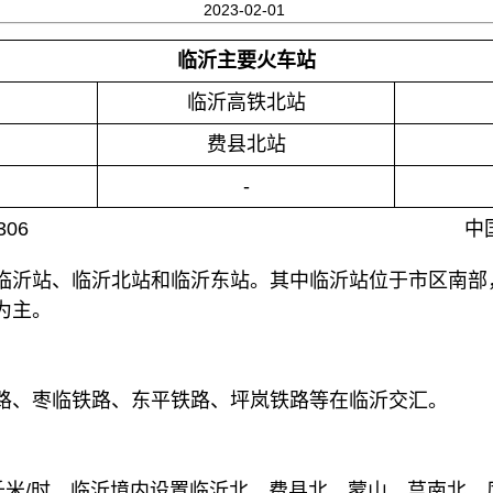
2023-02-01
临沂主要火车站
临沂高铁北站
费县北站
-
06
中
临沂站、临沂北站和临沂东站。其中临沂站位于市区南部
为主。
路、枣临铁路、东平铁路、坪岚铁路等在临沂交汇。
0千米/时，临沂境内设置临沂北、费县北、蒙山、莒南北