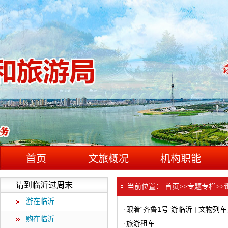
首页
文旅概况
机构职能
请到临沂过周末
当前位置：
首页
>>
专题专栏
>>
游在临沂
·
跟着“齐鲁1号”游临沂 | 文物列
购在临沂
·
旅游租车