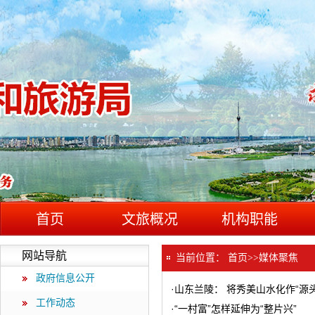
首页
文旅概况
机构职能
网站导航
当前位置：
首页
>>
媒体聚焦
政府信息公开
·
山东兰陵： 将秀美山水化作“源
工作动态
·
“一村富”怎样延伸为“整片兴”