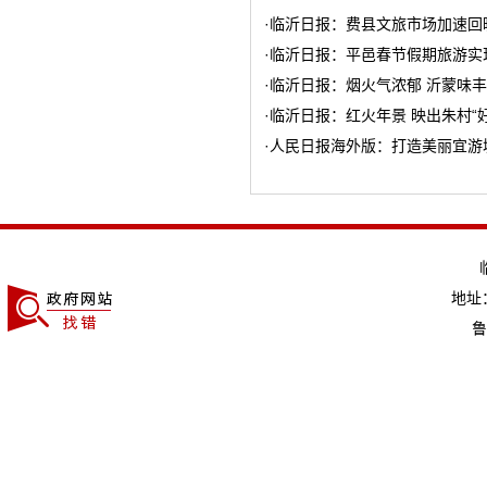
·
临沂日报：费县文旅市场加速回
·
临沂日报：平邑春节假期旅游实
·
临沂日报：烟火气浓郁 沂蒙味丰
·
临沂日报：红火年景 映出朱村“
·
人民日报海外版：打造美丽宜游
地址：
鲁