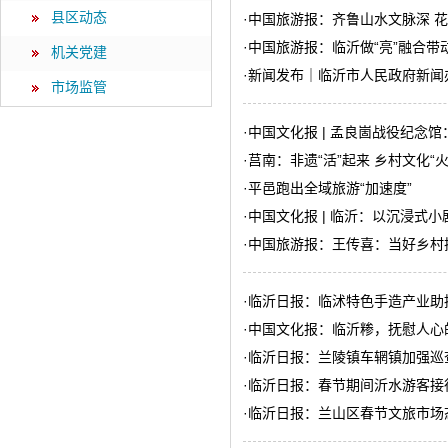
县区动态
·
中国旅游报：齐鲁山水文脉深 
·
中国旅游报：临沂做“亮”融合带
机关党建
·
新闻发布｜临沂市人民政府新闻
市场监管
·
中国文化报 | 孟良崮战役纪念
·
莒南：非遗“活”起来 乡村文化“火
·
平邑跑出全域旅游“加速度”
·
中国文化报 | ​临沂：以沉浸式
·
中国旅游报：王传喜：当好乡村振
·
临沂日报：临沭特色手造产业助
·
中国文化报：临沂糁，抚慰人心的
·
临沂日报：兰陵镇车辋镇加强巡
·
临沂日报：春节期间沂水游客接
·
临沂日报：兰山区春节文旅市场