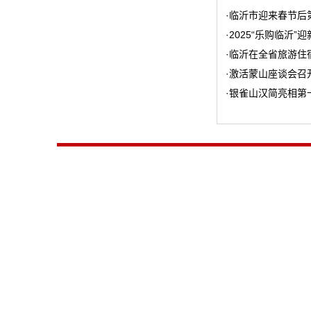
·
临沂市迎来春节后
·
2025“乐购临沂
·
临沂在全省旅游住
·
激活蒙山座谈会召
·
银雀山汉简亮相第