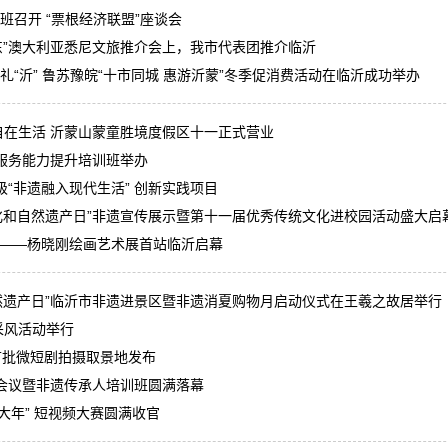
专班召开 “票根经济联盟”座谈会
山东”澳大利亚悉尼文旅推介会上，我市代表团推介临沂
城”惠礼“沂” 鲁苏豫皖“十市同城 惠游沂蒙”冬季促消费活动在临沂成功举办
自在生活 沂蒙山蒙童胜境度假区十一正式营业
服务能力提升培训班举办
“非遗融入现代生活” 创新实践项目
文化和自然遗产日”非遗宣传展示暨第十一届优秀传统文化进校园活动盛大启
情——杨晓刚绘画艺术展首站临沂启幕
自然遗产日”临沂市非遗进景区暨非遗消夏购物月启动仪式在王羲之故居举行
采风活动举行
首批微短剧拍摄取景地发布
会议暨非遗传承人培训班圆满落幕
过大年” 短视频大赛圆满收官