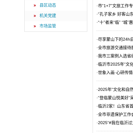
县区动态
·
市“1+7”文旅工作
·
“孔子家乡 好客
机关党建
·
“十”者来“临” “
市场监管
·
尽享蒙山下的24h
·
全市旅游交通接待
·
我市三案例入选省级
·
临沂市2025年“
·
世象入画·心研传
·
2025年“文化和
·
“登临蒙山悦美好”
·
临沂2家！山东省
·
全市非遗保护工作
·
2025“#我在临沂