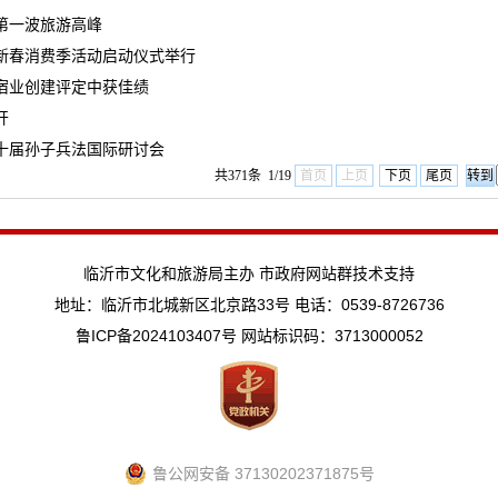
第一波旅游高峰
”迎新春消费季活动启动仪式举行
宿业创建评定中获佳绩
开
十届孙子兵法国际研讨会
共371条 1/19
首页
上页
下页
尾页
临沂市文化和旅游局主办 市政府网站群技术支持
地址：临沂市北城新区北京路33号 电话：0539-8726736
鲁ICP备2024103407号
网站标识码：3713000052
鲁公网安备 37130202371875号