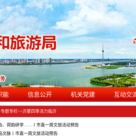
职能
信息公开
机关党建
互动交
>
专题专栏
>>
沂蒙四季活力临沂
会、荷韵研学……丨市直一周文旅活动预告
品文脉丨市直一周文旅活动预告