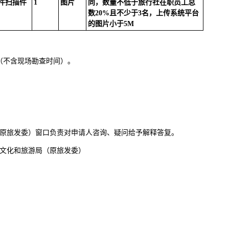
件扫描件
1
图片
同，数量不低于旅行社在职员工总
数20%且不少于3名，上传系统平台
的图片小于5M
（不含现场勘查时间）。
原旅发委）窗口负责对申请人咨询、疑问给予解释答复。
文化和旅游局（原旅发委）