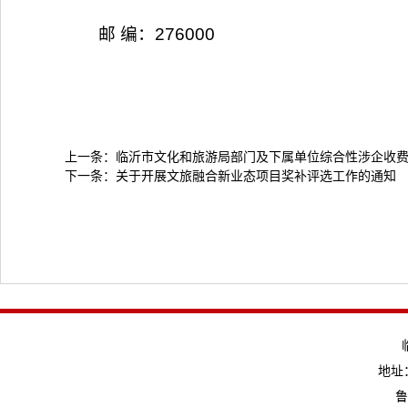
邮 编：276000
上一条：
临沂市文化和旅游局部门及下属单位综合性涉企收
下一条：
关于开展文旅融合新业态项目奖补评选工作的通知
地址：
鲁