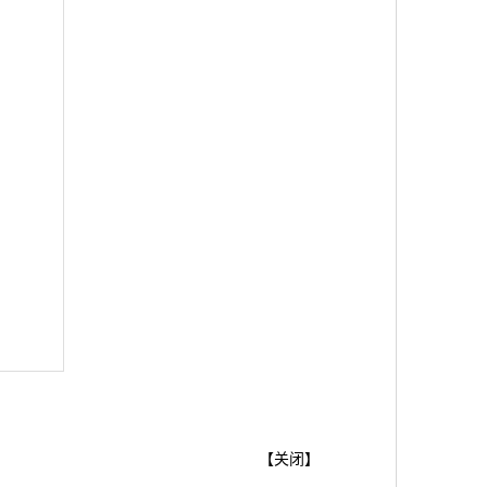
【
关闭
】