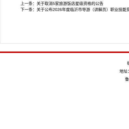
上一条：
关于取消5家旅游饭店星级资格的公告
下一条：
关于公布2026年度临沂市导游（讲解员）职业技能
地址：
鲁