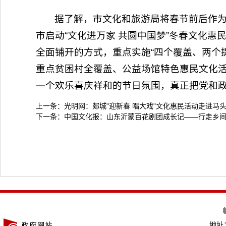
据了解，市文化和旅游局将春节前后作
市启动“文化进万家 共圆中国梦”冬春文化惠民
全面铺开的方式，重点实施“四个覆盖、两个
重点贫困村全覆盖、公益场馆特色惠民文化
一个欢乐喜庆祥和的节日氛围，真正把党和
上一条：
光明网：郯城"迎新春 唱大戏"文化惠民活动走进马
下一条：
中国文化报：山东沂蒙百花剧团成长记——行走乡间
地址：