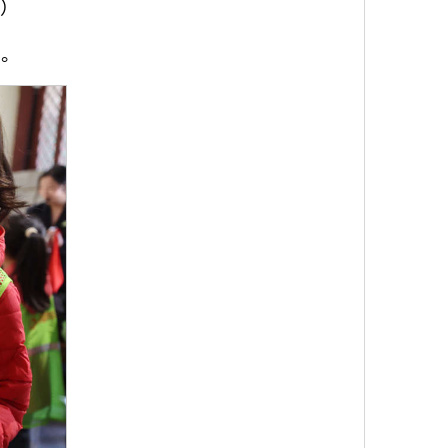
摄）
光。