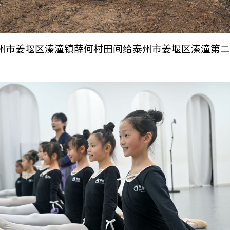
泰州市姜堰区溱潼镇薛何村田间给泰州市姜堰区溱潼第