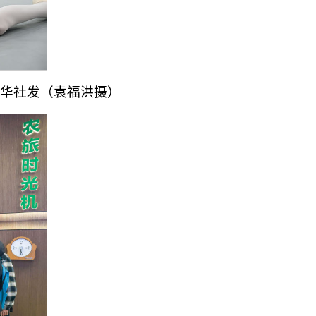
新华社发（袁福洪摄）